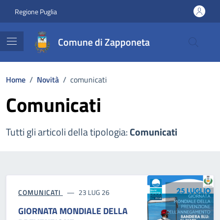
Vai ai contenuti
Vai al footer
Regione Puglia
Comune di Zapponeta
Home
/
Novità
/
comunicati
Comunicati
Tutti gli articoli della tipologia:
Comunicati
COMUNICATI
23 LUG 26
GIORNATA MONDIALE DELLA