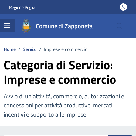
Vai ai contenuti
Vai al footer
Regione Puglia
Comune di Zapponeta
Home
/
Servizi
/
Imprese e commercio
Categoria di Servizio:
Imprese e commercio
Avvio di un’attività, commercio, autorizzazioni e
concessioni per attività produttive, mercati,
incentivi e supporto alle imprese.
Esplora tutti i servizi