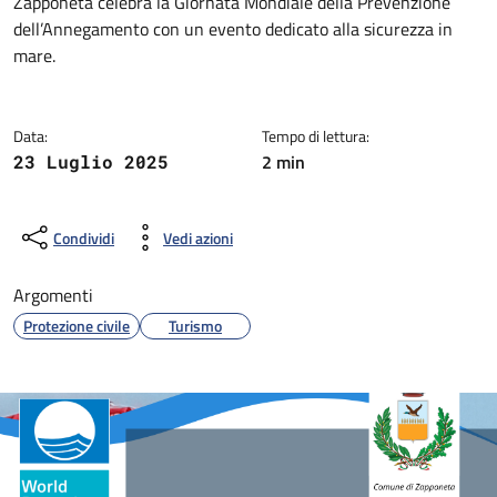
Dettagli della notizia
Zapponeta celebra la Giornata Mondiale della Prevenzione
dell’Annegamento con un evento dedicato alla sicurezza in
mare.
Data:
Tempo di lettura:
2 min
23 Luglio 2025
Condividi
Vedi azioni
Argomenti
Protezione civile
Turismo