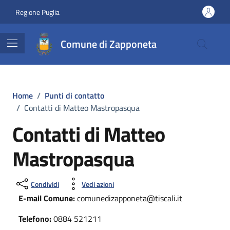
Vai ai contenuti
Vai al footer
Regione Puglia
Comune di Zapponeta
Home
/
Punti di contatto
/
Contatti di Matteo Mastropasqua
Contatti di Matteo
Mastropasqua
Condividi
Vedi azioni
E-mail Comune:
comunedizapponeta@tiscali.it
Telefono:
0884 521211