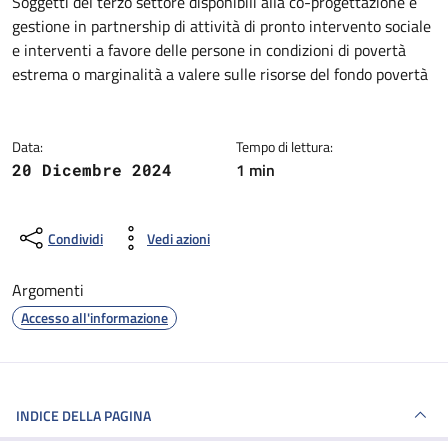
Dettagli della notizia
Soggetti del terzo settore disponibili alla co-progettazione e
gestione in partnership di attività di pronto intervento sociale
e interventi a favore delle persone in condizioni di povertà
estrema o marginalità a valere sulle risorse del fondo povertà
Data:
Tempo di lettura:
1 min
20 Dicembre 2024
Condividi
Vedi azioni
Argomenti
Accesso all'informazione
INDICE DELLA PAGINA