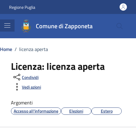
Vai ai contenuti
Vai al footer
Regione Puglia
Comune di Zapponeta
Home
/
licenza aperta
Licenza:
licenza aperta
Condividi
Vedi azioni
Argomenti
Accesso all'informazione
Elezioni
Estero