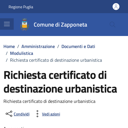
Vai ai contenuti
Vai al footer
Regione Puglia
Comune di Zapponeta
Home
/
Amministrazione
/
Documenti e Dati
/
Modulistica
/
Richiesta certificato di destinazione urbanistica
Richiesta certificato di
destinazione urbanistica
Dettagli del documento
Richiesta certificato di destinazione urbanistica
Condividi
Vedi azioni